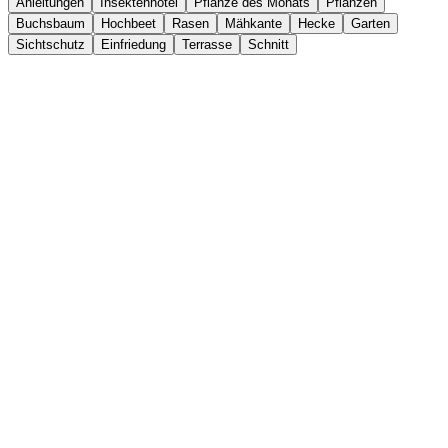
Anleitungen
Insektenhotel
Pflanze des Monats
Pflanzen
Buchsbaum
Hochbeet
Rasen
Mähkante
Hecke
Garten
Sichtschutz
Einfriedung
Terrasse
Schnitt